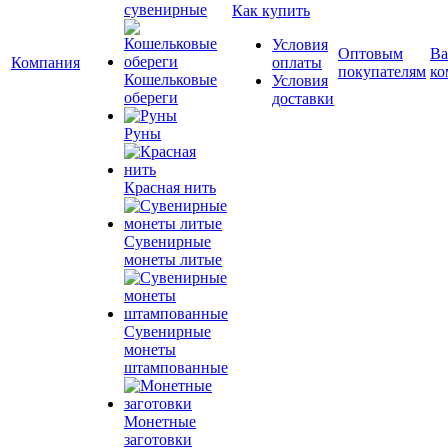
сувенирные
Как купить
Условия
Оптовым
Ва
Компания
оплаты
покупателям
ко
Кошельковые
Условия
обереги
доставки
Руны
Красная нить
Сувенирные
монеты литые
Сувенирные
монеты
штампованные
Монетные
заготовки