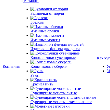
Каталог
Булавочки от порчи
Брелоки
Именные брелки
Именные монеты
Изделия из фанеры для детей
Колокольчики сувенирные
Как ку
Компания
Кошельковые обереги
У
У
Руны
Красная нить
Сувенирные монеты литые
Сувенирные монеты штампованные