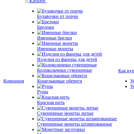
Каталог
Булавочки от порчи
Брелоки
Именные брелки
Именные монеты
Изделия из фанеры для детей
Колокольчики сувенирные
Как ку
Компания
Кошельковые обереги
У
У
Руны
Красная нить
Сувенирные монеты литые
Сувенирные монеты штампованные