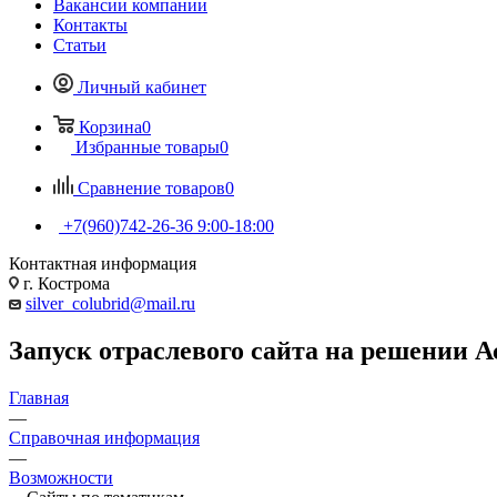
Вакансии компании
Контакты
Статьи
Личный кабинет
Корзина
0
Избранные товары
0
Сравнение товаров
0
+7(960)742-26-36
9:00-18:00
Контактная информация
г. Кострома
silver_colubrid@mail.ru
Запуск отраслевого сайта на решении А
Главная
—
Справочная информация
—
Возможности