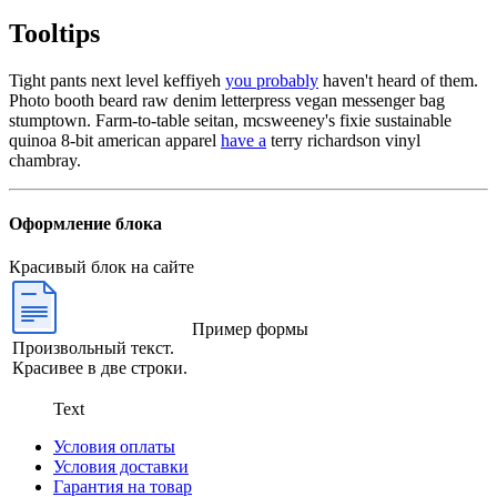
Tooltips
Tight pants next level keffiyeh
you probably
haven't heard of them.
Photo booth beard raw denim letterpress vegan messenger bag
stumptown. Farm-to-table seitan, mcsweeney's fixie sustainable
quinoa 8-bit american apparel
have a
terry richardson vinyl
chambray.
Оформление блока
Красивый блок на сайте
Пример формы
Произвольный текст.
Красивее в две строки.
Text
Условия оплаты
Условия доставки
Гарантия на товар