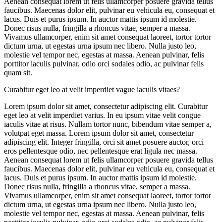
Aenean consequat lorem ut felis ullamcorper posuere gravida tellus
faucibus. Maecenas dolor elit, pulvinar eu vehicula eu, consequat et
lacus. Duis et purus ipsum. In auctor mattis ipsum id molestie.
Donec risus nulla, fringilla a rhoncus vitae, semper a massa.
Vivamus ullamcorper, enim sit amet consequat laoreet, tortor tortor
dictum urna, ut egestas urna ipsum nec libero. Nulla justo leo,
molestie vel tempor nec, egestas at massa. Aenean pulvinar, felis
porttitor iaculis pulvinar, odio orci sodales odio, ac pulvinar felis
quam sit.
Curabitur eget leo at velit imperdiet vague iaculis vitaes?
Lorem ipsum dolor sit amet, consectetur adipiscing elit. Curabitur
eget leo at velit imperdiet varius. In eu ipsum vitae velit congue
iaculis vitae at risus. Nullam tortor nunc, bibendum vitae semper a,
volutpat eget massa. Lorem ipsum dolor sit amet, consectetur
adipiscing elit. Integer fringilla, orci sit amet posuere auctor, orci
eros pellentesque odio, nec pellentesque erat ligula nec massa.
Aenean consequat lorem ut felis ullamcorper posuere gravida tellus
faucibus. Maecenas dolor elit, pulvinar eu vehicula eu, consequat et
lacus. Duis et purus ipsum. In auctor mattis ipsum id molestie.
Donec risus nulla, fringilla a rhoncus vitae, semper a massa.
Vivamus ullamcorper, enim sit amet consequat laoreet, tortor tortor
dictum urna, ut egestas urna ipsum nec libero. Nulla justo leo,
molestie vel tempor nec, egestas at massa. Aenean pulvinar, felis