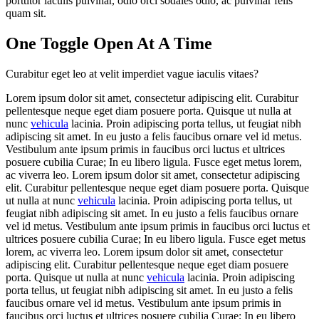
porttitor iaculis pulvinar, odio orci sodales odio, ac pulvinar felis
quam sit.
One Toggle Open At A Time
Curabitur eget leo at velit imperdiet vague iaculis vitaes?
Lorem ipsum dolor sit amet, consectetur adipiscing elit. Curabitur
pellentesque neque eget diam posuere porta. Quisque ut nulla at
nunc
vehicula
lacinia. Proin adipiscing porta tellus, ut feugiat nibh
adipiscing sit amet. In eu justo a felis faucibus ornare vel id metus.
Vestibulum ante ipsum primis in faucibus orci luctus et ultrices
posuere cubilia Curae; In eu libero ligula. Fusce eget metus lorem,
ac viverra leo. Lorem ipsum dolor sit amet, consectetur adipiscing
elit. Curabitur pellentesque neque eget diam posuere porta. Quisque
ut nulla at nunc
vehicula
lacinia. Proin adipiscing porta tellus, ut
feugiat nibh adipiscing sit amet. In eu justo a felis faucibus ornare
vel id metus. Vestibulum ante ipsum primis in faucibus orci luctus et
ultrices posuere cubilia Curae; In eu libero ligula. Fusce eget metus
lorem, ac viverra leo. Lorem ipsum dolor sit amet, consectetur
adipiscing elit. Curabitur pellentesque neque eget diam posuere
porta. Quisque ut nulla at nunc
vehicula
lacinia. Proin adipiscing
porta tellus, ut feugiat nibh adipiscing sit amet. In eu justo a felis
faucibus ornare vel id metus. Vestibulum ante ipsum primis in
faucibus orci luctus et ultrices posuere cubilia Curae; In eu libero