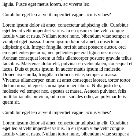
ligula. Fusce eget metus lorem, ac viverra leo.
Curabitur eget leo at velit imperdiet vague iaculis vitaes?
Lorem ipsum dolor sit amet, consectetur adipiscing elit. Curabitur
eget leo at velit imperdiet varius. In eu ipsum vitae velit congue
iaculis vitae at risus. Nullam tortor nunc, bibendum vitae semper a,
volutpat eget massa. Lorem ipsum dolor sit amet, consectetur
adipiscing elit. Integer fringilla, orci sit amet posuere auctor, orci
eros pellentesque odio, nec pellentesque erat ligula nec massa.
Aenean consequat lorem ut felis ullamcorper posuere gravida tellus
faucibus. Maecenas dolor elit, pulvinar eu vehicula eu, consequat et
lacus. Duis et purus ipsum. In auctor mattis ipsum id molestie.
Donec risus nulla, fringilla a rhoncus vitae, semper a massa.
Vivamus ullamcorper, enim sit amet consequat laoreet, tortor tortor
dictum urna, ut egestas urna ipsum nec libero. Nulla justo leo,
molestie vel tempor nec, egestas at massa. Aenean pulvinar, felis
porttitor iaculis pulvinar, odio orci sodales odio, ac pulvinar felis
quam sit.
Curabitur eget leo at velit imperdiet vague iaculis vitaes?
Lorem ipsum dolor sit amet, consectetur adipiscing elit. Curabitur
eget leo at velit imperdiet varius. In eu ipsum vitae velit congue
iaculis vitae at risus. Nullam tortor nunc, bibendum vitae semper a,