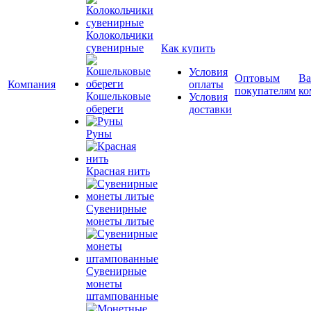
Колокольчики
сувенирные
Как купить
Условия
Оптовым
Ва
Компания
оплаты
покупателям
ко
Кошельковые
Условия
обереги
доставки
Руны
Красная нить
Сувенирные
монеты литые
Сувенирные
монеты
штампованные