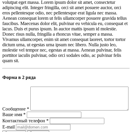
volutpat eget massa. Lorem ipsum dolor sit amet, consectetur
adipiscing elit. Integer fringilla, orci sit amet posuere auctor, orci
eros pellentesque odio, nec pellentesque erat ligula nec massa.
Aenean consequat lorem ut felis ullamcorper posuere gravida tellus
faucibus. Maecenas dolor elit, pulvinar eu vehicula eu, consequat et
lacus. Duis et purus ipsum. In auctor mattis ipsum id molestie.
Donec risus nulla, fringilla a rhoncus vitae, semper a massa.
Vivamus ullamcorper, enim sit amet consequat laoreet, tortor tortor
dictum urna, ut egestas urna ipsum nec libero. Nulla justo leo,
molestie vel tempor nec, egestas at massa. Aenean pulvinar, felis
porttitor iaculis pulvinar, odio orci sodales odio, ac pulvinar felis
quam sit.
Форма в 2 ряда
Сообщение
*
Ваше имя
*
Контактный телефон
*
E-mail