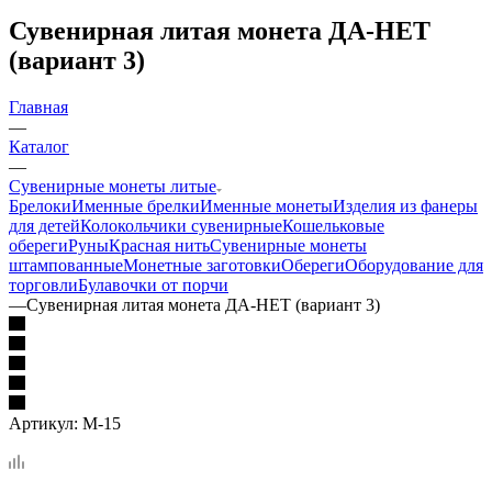
Сувенирная литая монета ДА-НЕТ
(вариант 3)
Главная
—
Каталог
—
Сувенирные монеты литые
Брелоки
Именные брелки
Именные монеты
Изделия из фанеры
для детей
Колокольчики сувенирные
Кошельковые
обереги
Руны
Красная нить
Сувенирные монеты
штампованные
Монетные заготовки
Обереги
Оборудование для
торговли
Булавочки от порчи
—
Сувенирная литая монета ДА-НЕТ (вариант 3)
Артикул:
М-15