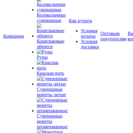
Колокольчики
сувенирные
Как купить
Условия
Оптовым
Ва
Компания
оплаты
покупателям
ко
Кошельковые
Условия
обереги
доставки
Руны
Красная нить
Сувенирные
монеты литые
Сувенирные
монеты
штампованные