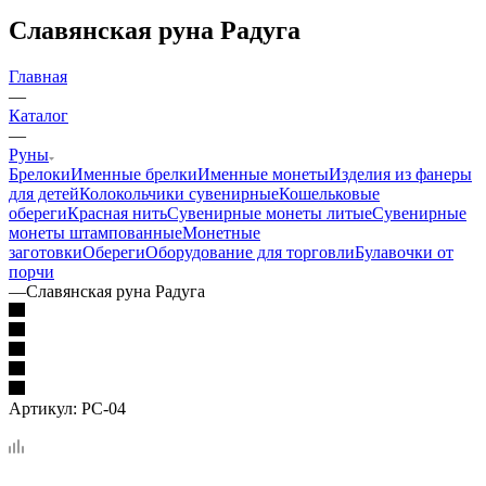
Славянская руна Радуга
Главная
—
Каталог
—
Руны
Брелоки
Именные брелки
Именные монеты
Изделия из фанеры
для детей
Колокольчики сувенирные
Кошельковые
обереги
Красная нить
Сувенирные монеты литые
Сувенирные
монеты штампованные
Монетные
заготовки
Обереги
Оборудование для торговли
Булавочки от
порчи
—
Славянская руна Радуга
Артикул:
РС-04