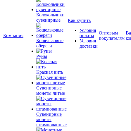
Колокольчики
сувенирные
Как купить
Условия
Оптовым
Ва
Компания
оплаты
покупателям
ко
Кошельковые
Условия
обереги
доставки
Руны
Красная нить
Сувенирные
монеты литые
Сувенирные
монеты
штампованные