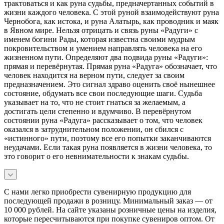
трактоваться и как руна судьбы, предначертанных событий в
жизни каждого человека. С этой руной взаимодействуют руна
Чернобога, как истока, и руна Алатырь, как проводник и маяк
в Явном мире. Нельзя отрицать и связь руны «Радуги» с
именем богини Рады, которая известна своими мудрым
покровительством и умением направлять человека на его
жизненном пути. Определяют два подвида руны «Радуги»:
прямая и перевёрнутая. Прямая руна «Радуга» обозначает, что
человек находится на верном пути, следует за своим
предназначением. Это сигнал здраво оценить своё нынешнее
состояние, обдумать все свои последующие шаги. Судьба
указывает на то, что не стоит гнаться за желаемым, а
достигать цели степенно и вдумчиво. В перевёрнутом
состоянии руна «Радуга» рассказывает о том, что человек
оказался в затруднительном положении, он сбился с
«истинного» пути, поэтому все его попытки заканчиваются
неудачами. Если такая руна появляется в жизни человека, то
это говорит о его невнимательности к знакам судьбы.
С нами легко приобрести сувенирную продукцию для
последующей продажи в розницу. Минимальный заказ — от
10 000 рублей. На сайте указаны розничные цены на изделия,
которые пересчитываются при покупке сувениров оптом. От