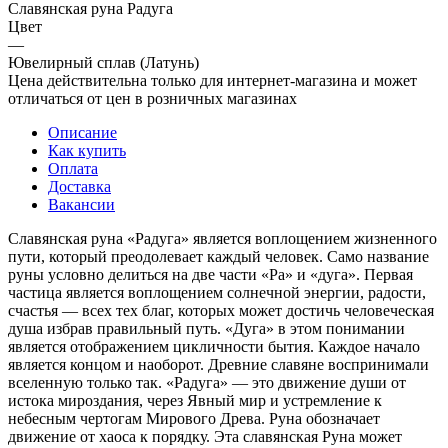
Славянская руна Радуга
Цвет
—
Ювелирный сплав (Латунь)
Цена действительна только для интернет-магазина и может
отличаться от цен в розничных магазинах
Описание
Как купить
Оплата
Доставка
Вакансии
Славянская руна «Радуга» является воплощением жизненного
пути, который преодолевает каждый человек. Само название
руны условно делиться на две части «Ра» и «дуга». Первая
частица является воплощением солнечной энергии, радости,
счастья — всех тех благ, которых может достичь человеческая
душа избрав правильный путь. «Дуга» в этом понимании
является отображением цикличности бытия. Каждое начало
является концом и наоборот. Древние славяне воспринимали
вселенную только так. «Радуга» — это движение души от
истока мироздания, через Явный мир и устремление к
небесным чертогам Мирового Древа. Руна обозначает
движение от хаоса к порядку. Эта славянская Руна может