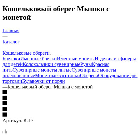
Кошельковый оберег Мышка с
монетой
Главная
—
Каталог
—
Кошельковые обереги
Брелоки
Именные брелки
Именные монеты
Изделия из фанеры
для детей
Колокольчики сувенирные
Руны
Красная
нить
Сувенирные монеты литые
Сувенирные монеты
штампованные
Монетные заготовки
Обереги
Оборудование для
торговли
Булавочки от порчи
—
Кошельковый оберег Мышка с монетой
Артикул:
К-17