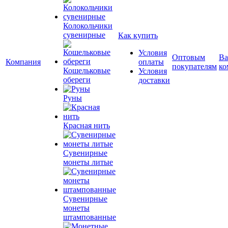
Колокольчики
сувенирные
Как купить
Условия
Оптовым
Ва
Компания
оплаты
покупателям
ко
Кошельковые
Условия
обереги
доставки
Руны
Красная нить
Сувенирные
монеты литые
Сувенирные
монеты
штампованные