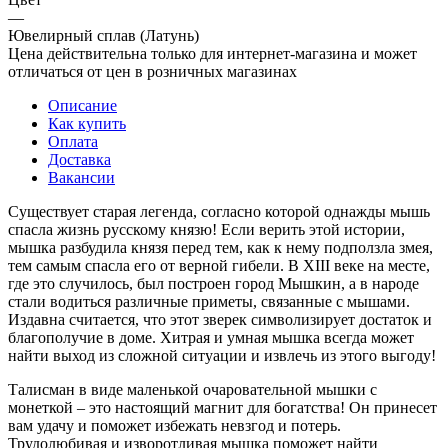
—
Ювелирный сплав (Латунь)
Цена действительна только для интернет-магазина и может
отличаться от цен в розничных магазинах
Описание
Как купить
Оплата
Доставка
Вакансии
Существует старая легенда, согласно которой однажды мышь
спасла жизнь русскому князю! Если верить этой истории,
мышка разбудила князя перед тем, как к нему подползла змея,
тем самым спасла его от верной гибели. В XIII веке на месте,
где это случилось, был построен город Мышкин, а в народе
стали водиться различные приметы, связанные с мышами.
Издавна считается, что этот зверек символизирует достаток и
благополучие в доме. Хитрая и умная мышка всегда может
найти выход из сложной ситуации и извлечь из этого выгоду!
Талисман в виде маленькой очаровательной мышки с
монеткой – это настоящий магнит для богатства! Он принесет
вам удачу и поможет избежать невзгод и потерь.
Трудолюбивая и изворотливая мышка поможет найти