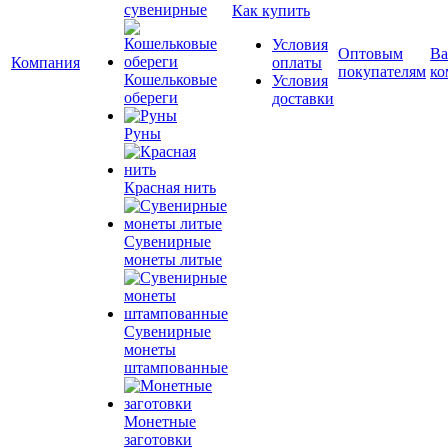
сувенирные
Как купить
Условия
Оптовым
Ва
Компания
оплаты
покупателям
ко
Кошельковые
Условия
обереги
доставки
Руны
Красная нить
Сувенирные
монеты литые
Сувенирные
монеты
штампованные
Монетные
заготовки