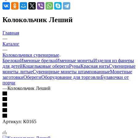
Колокольчик Леший
Главная
—
Каталог
—
Колокольчики сувенирные
Брелоки
Именные брелки
Именные монеты
Изделия из фанеры
для детей
Кошельковые обереги
Руны
Красная нить
Сувенирные
монеты литые
Сувенирные монеты штампованные
Монетные
заготовки
Обереги
Оборудование для торговли
Булавочки от
порчи
—
Колокольчик Леший
Артикул:
К0165