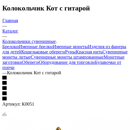
Колокольчик Кот с гитарой
Главная
—
Каталог
—
Колокольчики сувенирные
Брелоки
Именные брелки
Именные монеты
Изделия из фанеры
для детей
Кошельковые обереги
Руны
Красная нить
Сувенирные
монеты литые
Сувенирные монеты штампованные
Монетные
заготовки
Обереги
Оборудование для торговли
Булавочки от
порчи
—
Колокольчик Кот с гитарой
Артикул:
К0051