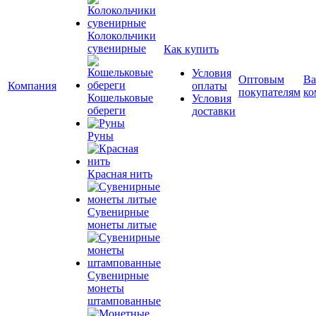
Колокольчики
сувенирные
Как купить
Условия
Оптовым
Ва
Компания
оплаты
покупателям
ко
Кошельковые
Условия
обереги
доставки
Руны
Красная нить
Сувенирные
монеты литые
Сувенирные
монеты
штампованные