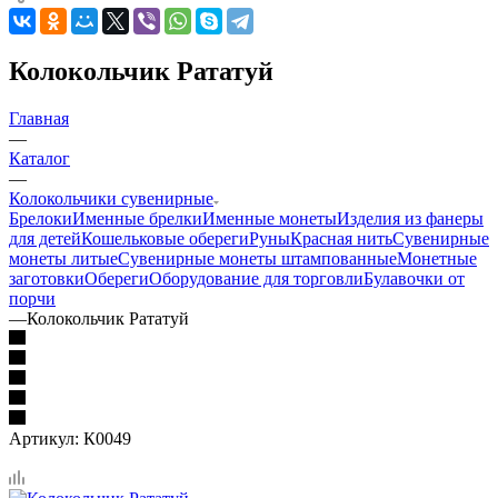
Колокольчик Рататуй
Главная
—
Каталог
—
Колокольчики сувенирные
Брелоки
Именные брелки
Именные монеты
Изделия из фанеры
для детей
Кошельковые обереги
Руны
Красная нить
Сувенирные
монеты литые
Сувенирные монеты штампованные
Монетные
заготовки
Обереги
Оборудование для торговли
Булавочки от
порчи
—
Колокольчик Рататуй
Артикул:
К0049