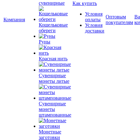
сувенирные
Как купить
Условия
Оптовым
Ва
Компания
оплаты
покупателям
ко
Кошельковые
Условия
обереги
доставки
Руны
Красная нить
Сувенирные
монеты литые
Сувенирные
монеты
штампованные
Монетные
заготовки