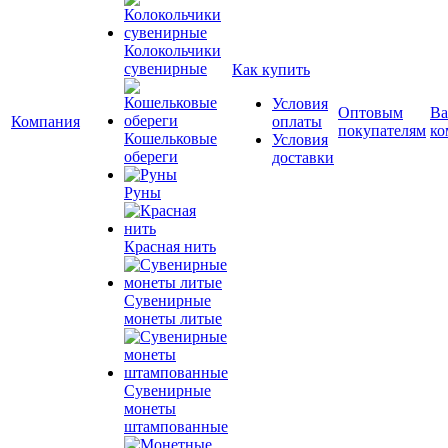
Колокольчики
сувенирные
Как купить
Условия
Оптовым
Ва
Компания
оплаты
покупателям
ко
Кошельковые
Условия
обереги
доставки
Руны
Красная нить
Сувенирные
монеты литые
Сувенирные
монеты
штампованные