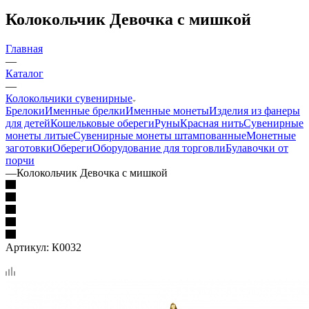
Колокольчик Девочка с мишкой
Главная
—
Каталог
—
Колокольчики сувенирные
Брелоки
Именные брелки
Именные монеты
Изделия из фанеры
для детей
Кошельковые обереги
Руны
Красная нить
Сувенирные
монеты литые
Сувенирные монеты штампованные
Монетные
заготовки
Обереги
Оборудование для торговли
Булавочки от
порчи
—
Колокольчик Девочка с мишкой
Артикул:
К0032