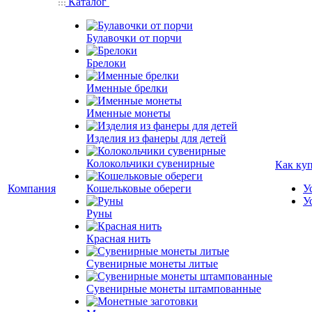
Каталог
Булавочки от порчи
Брелоки
Именные брелки
Именные монеты
Изделия из фанеры для детей
Колокольчики сувенирные
Как ку
Компания
Кошельковые обереги
У
У
Руны
Красная нить
Сувенирные монеты литые
Сувенирные монеты штампованные