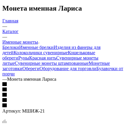
Монета именная Лариса
Главная
—
Каталог
—
Именные монеты
Брелоки
Именные брелки
Изделия из фанеры для
детей
Колокольчики сувенирные
Кошельковые
обереги
Руны
Красная нить
Сувенирные монеты
литые
Сувенирные монеты штампованные
Монетные
заготовки
Обереги
Оборудование для торговли
Булавочки от
порчи
—
Монета именная Лариса
Артикул:
МШИЖ-21