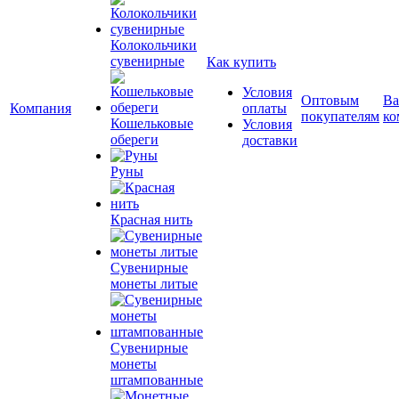
Колокольчики
сувенирные
Как купить
Условия
Оптовым
Ва
Компания
оплаты
покупателям
ко
Кошельковые
Условия
обереги
доставки
Руны
Красная нить
Сувенирные
монеты литые
Сувенирные
монеты
штампованные