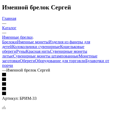
Именной брелок Сергей
Главная
—
Каталог
—
Именные брелки
Брелоки
Именные монеты
Изделия из фанеры для
детей
Колокольчики сувенирные
Кошельковые
обереги
Руны
Красная нить
Сувенирные монеты
литые
Сувенирные монеты штампованные
Монетные
заготовки
Обереги
Оборудование для торговли
Булавочки от
порчи
—
Именной брелок Сергей
Артикул:
БРИМ-33