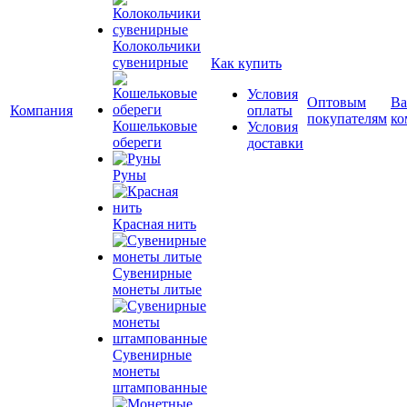
Колокольчики
сувенирные
Как купить
Условия
Оптовым
Ва
Компания
оплаты
покупателям
ко
Кошельковые
Условия
обереги
доставки
Руны
Красная нить
Сувенирные
монеты литые
Сувенирные
монеты
штампованные