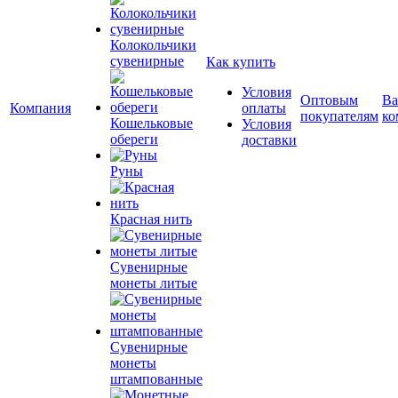
Колокольчики
сувенирные
Как купить
Условия
Оптовым
Ва
Компания
оплаты
покупателям
ко
Кошельковые
Условия
обереги
доставки
Руны
Красная нить
Сувенирные
монеты литые
Сувенирные
монеты
штампованные