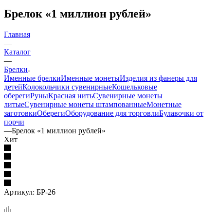
Брелок «1 миллион рублей»
Главная
—
Каталог
—
Брелки
Именные брелки
Именные монеты
Изделия из фанеры для
детей
Колокольчики сувенирные
Кошельковые
обереги
Руны
Красная нить
Сувенирные монеты
литые
Сувенирные монеты штампованные
Монетные
заготовки
Обереги
Оборудование для торговли
Булавочки от
порчи
—
Брелок «1 миллион рублей»
Хит
Артикул:
БР-26