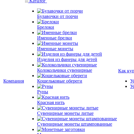
Каталог
Булавочки от порчи
Брелоки
Именные брелки
Именные монеты
Изделия из фанеры для детей
Колокольчики сувенирные
Как ку
Компания
Кошельковые обереги
У
У
Руны
Красная нить
Сувенирные монеты литые
Сувенирные монеты штампованные