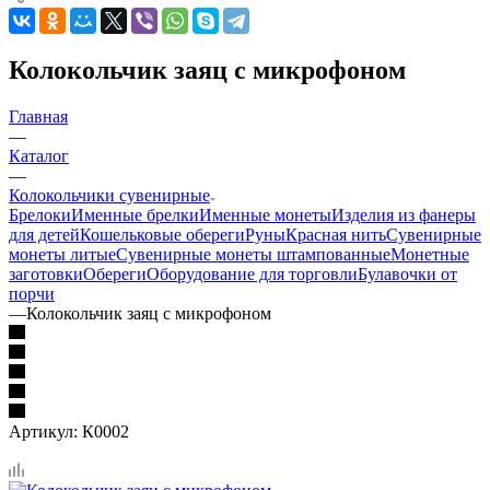
Колокольчик заяц с микрофоном
Главная
—
Каталог
—
Колокольчики сувенирные
Брелоки
Именные брелки
Именные монеты
Изделия из фанеры
для детей
Кошельковые обереги
Руны
Красная нить
Сувенирные
монеты литые
Сувенирные монеты штампованные
Монетные
заготовки
Обереги
Оборудование для торговли
Булавочки от
порчи
—
Колокольчик заяц с микрофоном
Артикул:
К0002