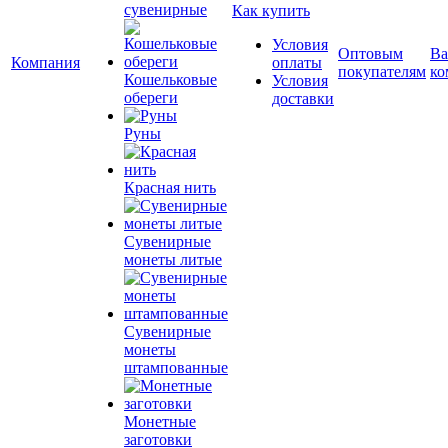
сувенирные
Как купить
Условия
Оптовым
Ва
Компания
оплаты
покупателям
ко
Кошельковые
Условия
обереги
доставки
Руны
Красная нить
Сувенирные
монеты литые
Сувенирные
монеты
штампованные
Монетные
заготовки